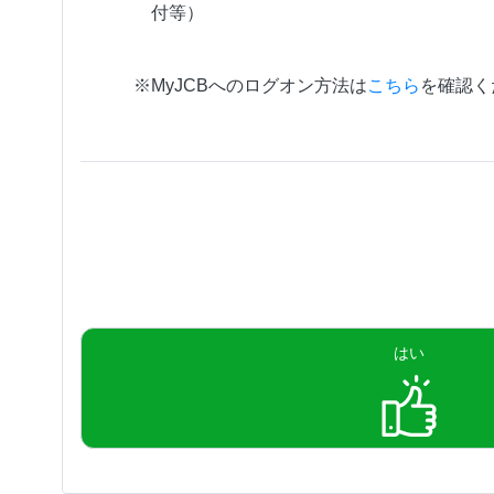
付等）
※MyJCBへのログオン方法は
こちら
を確認く
はい